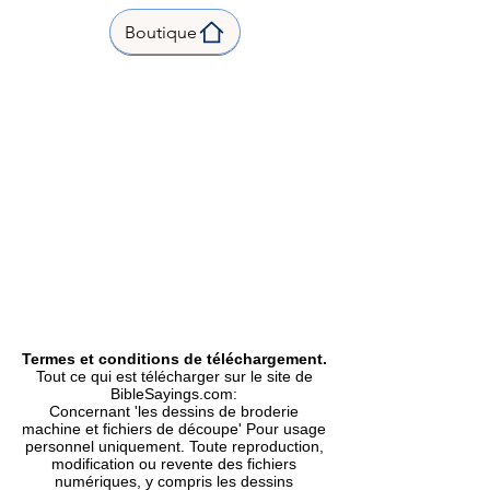
inch |
Boutique
Stitch count | Points | 7618 |
3.51 x 3.09 inch | 89.2 x 78.6 mm
|
Formats Included | Formats
inclus |
Emd, Csd, Dsb, Dst, Exp, Hus,
Jef, Pec, Pes, Sew, VIP, Vp3, Xxx
|
Type |
Machine Embroidery Design |
Motif de Broderie Machine.
Termes et conditions de téléchargement.
Tout ce qui est télécharger sur le site de
BibleSayings.com:
Concernant 'les dessins de broderie
machine et fichiers de découpe' Pour usage
personnel uniquement. Toute reproduction,
modification ou revente des fichiers
numériques, y compris les dessins