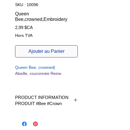
SKU : 10096
Queen
Bee,crowned,Embroidery
Prix
2,99 $CA
Hors TVA
Ajouter au Panier
Queen Bee, crowned|
Abeille, couronnée Reine.
PRODUCT INFORMATION
PRODUIT #Bee #Crown
Available in 1 size | Disponible en
1 taille|
W/H | L x H | fits Hoop size 4 x 4