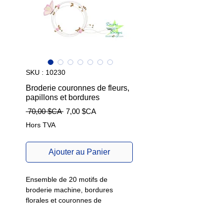
SKU : 10230
Broderie couronnes de fleurs,
papillons et bordures
Prix
Prix
 70,00 $CA 
7,00 $CA
original
promotionnel
Hors TVA
Ajouter au Panier
Ensemble de 20 motifs de
broderie machine, bordures
florales et couronnes de
fleurs, certains dessins avec
papillons.