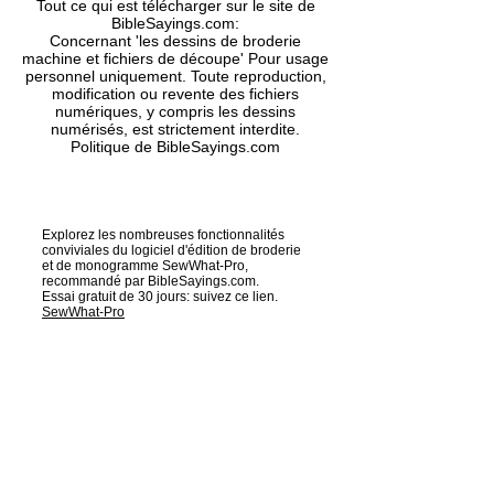
Tout ce qui est télécharger sur le site de
spécifique compatibles avec votre
BibleSayings.com:
machine? Demandez-nous !
Concernant 'les dessins de broderie
machine et fichiers de découpe' Pour usage
personnel uniquement. Toute reproduction,
Vérifiez les tailles
ici
modification ou revente des fichiers
Présentation vidéo des dessins
numériques, y compris les dessins
numérisés, est strictement interdite.
de broderie machine sur
Youtube
Politique de BibleSayings.com
Explorez les nombreuses fonctionnalités
conviviales du logiciel d'édition de broderie
et de monogramme SewWhat-Pro,
recommandé par BibleSayings.com.
Essai gratuit de 30 jours: suivez ce lien.
SewWhat-Pro