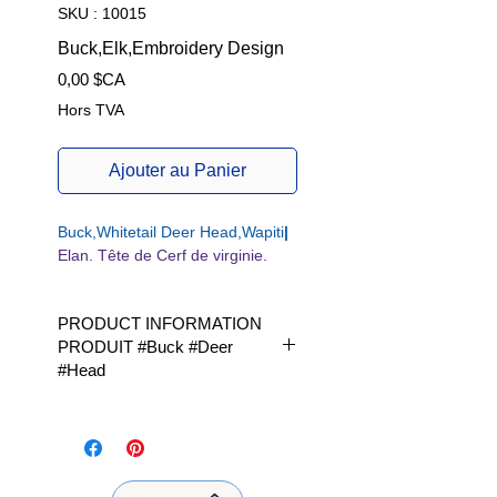
SKU : 10015
Buck,Elk,Embroidery Design
Prix
0,00 $CA
Hors TVA
Ajouter au Panier
Buck,Whitetail Deer Head,Wapiti
|
Elan. Tête de Cerf de virginie.
PRODUCT INFORMATION
PRODUIT #Buck #Deer
#Head
Available in 1 size | Disponible en
1 taille|
W/H | L x H |fits Hoop size 4 x 4
inch |