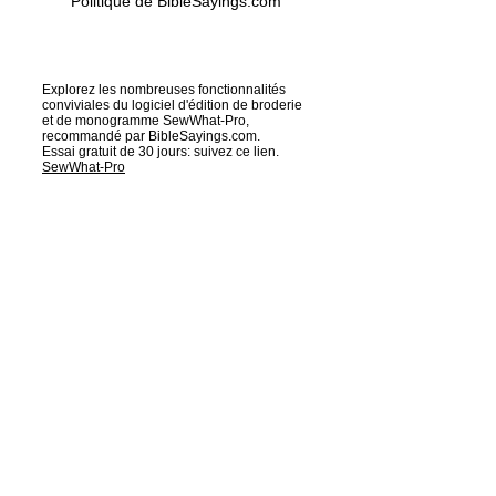
Politique de BibleSayings.com
Explorez les nombreuses fonctionnalités
conviviales du logiciel d'édition de broderie
et de monogramme SewWhat-Pro,
recommandé par BibleSayings.com.
Essai gratuit de 30 jours: suivez ce lien.
SewWhat-Pro