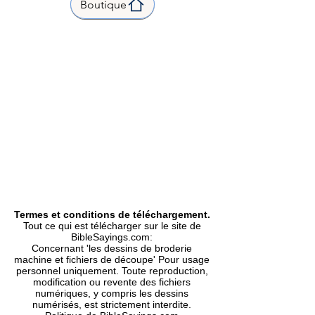
Boutique
Stitch count | Points 4484 |
1.62 x 2.76 inch | 41.1 x 70.0 mm
|
Formats Included | Formats
inclus |
DST, EXP, HUS, PES, VIP
|
Type |
Machine Embroidery Design |
Motif Broderie Machine.
Termes et conditions de téléchargement.
Tout ce qui est télécharger sur le site de
BibleSayings.com:
Concernant 'les dessins de broderie
machine et fichiers de découpe' Pour usage
personnel uniquement. Toute reproduction,
modification ou revente des fichiers
numériques, y compris les dessins
numérisés, est strictement interdite.