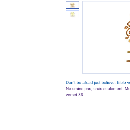
Don't be afraid just believe. Bible
Ne crains pas, crois seulement. Mo
verset 36
Bible Mark
v36 As soon as Jesus heard the wor
of the synagogue, Be not afraid, on
v36 Mais Jésus, sans tenir compte 