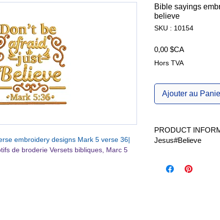
Bible sayings embro
believe
SKU : 10154
Prix
0,00 $CA
Hors TVA
Ajouter au Panie
PRODUCT INFORMA
 verse embroidery designs Mark 5 verse 36|
Jesus#Believe
tifs de broderie Versets bibliques, Marc 5
Available in 2 sizes |
Product Name:
Don't be afraid, just 
Size:
3,04"(w) X 3,2
d that was spoken, he saith unto the ruler
Total Stitches|Points
ly believe.
Size:
4,89"(w) X 5,2
de ces paroles, dit au chef de la synagogue
Total Stitches|Points