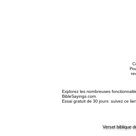
: Ne crains pas, crois seulement.
C
Pou
re
Explorez les nombreuses fonctionnali
BibleSayings.com.
Essai gratuit de 30 jours: suivez ce lie
Verset biblique d