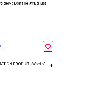
idery : Don't be afraid just
r
TION PRODUIT #Word of
 Disponible en 2 tailles
believe|
7"(h) (77,2 X 83,0mm)
: 7764
|Hoop|Cadre
4x4
inch
4"(h) (124,2 X 133,2mm)
: 12429
|Hoop|Cadre
5x7
inch