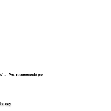
Formats inclus |
ES, Vp3, Xxx|
Design |
chine |
s|
oints
SewWhat-Pro, recommandé par
 the day