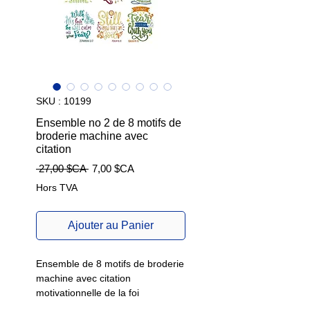
SKU : 10199
Ensemble no 2 de 8 motifs de
broderie machine avec
citation
Prix
Prix
 27,00 $CA 
7,00 $CA
original
promotionnel
Hors TVA
Ajouter au Panier
Ensemble de 8 motifs de broderie
machine avec citation
motivationnelle de la foi
chrétienne. Verset biblique