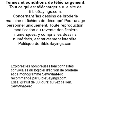
Termes et conditions de téléchargement.
PES, Dst, Exp, Hus, Jef, Vp3, Xxx.
Tout ce qui est télécharger sur le site de
- Feuille de séquence : couleur et
BibleSayings.com:
taille incluses.
Concernant 'les dessins de broderie
machine et fichiers de découpe' Pour usage
- Besoin d'un format de broderie
personnel uniquement. Toute reproduction,
spécifique compatibles avec votre
modification ou revente des fichiers
machine? Demandez-nous !
numériques, y compris les dessins
numérisés, est strictement interdite.
Politique de BibleSayings.com
Vérifiez les tailles
ici
Explorez les nombreuses fonctionnalités
conviviales du logiciel d'édition de broderie
et de monogramme SewWhat-Pro,
recommandé par BibleSayings.com.
Essai gratuit de 30 jours: suivez ce lien.
SewWhat-Pro