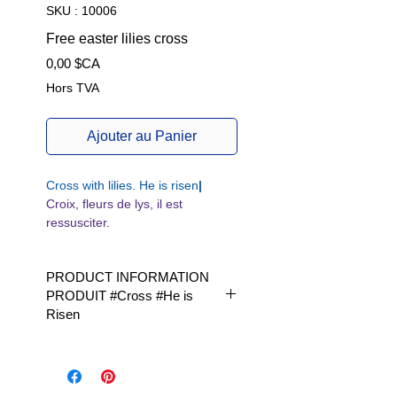
SKU : 10006
Free easter lilies cross
Prix
0,00 $CA
Hors TVA
Ajouter au Panier
Cross with lilies. He is risen
|
Croix, fleurs de lys, il est
ressusciter.
PRODUCT INFORMATION
PRODUIT #Cross #He is
Risen
Available in 1 size | Disponible en
1 taille|
W/H | L x H |fits Hoop size 4 x 4