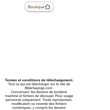
inch |
Boutique
Stitch count | Points |
3.18 x 3.05 inch | 80.4 x 77.4 mm
| 20274|
Formats Included | Formats
inclus |
PES, DST, EXP, HUS, JEF, VIP,
XXX |
Type |
Machine Embroidery Design |
Motif de Broderie Machine.
Termes et conditions de téléchargement.
Tout ce qui est télécharger sur le site de
BibleSayings.com:
Concernant 'les dessins de broderie
machine et fichiers de découpe' Pour usage
personnel uniquement. Toute reproduction,
modification ou revente des fichiers
numériques, y compris les dessins