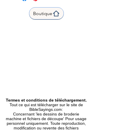
W/H | L x H |fits Hoop size 4 x 4
inch |
Boutique
fits Hoop size 5 x 7 inch|
| Stitch count | Points 6457 | 12
261 |
3.20 x 3.86 inch | 81.2 x 98.0 mm
|
5.69 x 4.70 inch | 144.4 x 119.4
mm |
Formats Included | Formats
inclus |
DST, EXP, HUS, PES, VIP
|
Type |
Machine Embroidery Design |
Motif Broderie Machine
Termes et conditions de téléchargement.
Tout ce qui est télécharger sur le site de
BibleSayings.com:
Concernant 'les dessins de broderie
machine et fichiers de découpe' Pour usage
personnel uniquement. Toute reproduction,
modification ou revente des fichiers