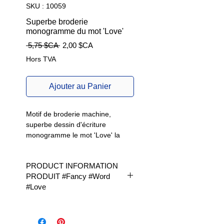
SKU : 10059
Superbe broderie
monogramme du mot 'Love'
Prix
Prix
 5,75 $CA 
2,00 $CA
original
promotionnel
Hors TVA
Ajouter au Panier
Motif de broderie machine,
superbe dessin d'écriture
monogramme le mot 'Love' la
lettre v formant un coeur.
PRODUCT INFORMATION
PRODUIT #Fancy #Word
#Love
Available in 2 sizes | Disponible
en 2 tailles|