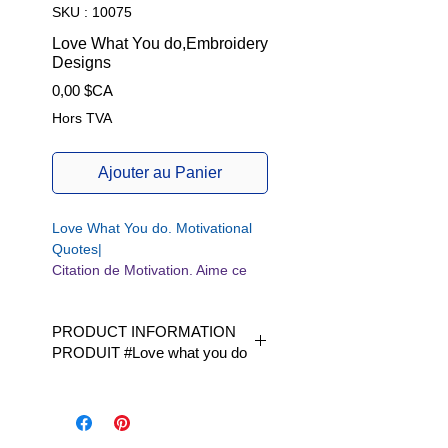
SKU : 10075
Love What You do,Embroidery
Designs
Prix
0,00 $CA
Hors TVA
Ajouter au Panier
Love What You do. Motivational
Quotes|
Citation de Motivation. Aime ce
que tu fais.
PRODUCT INFORMATION
PRODUIT #Love what you do
Available in 1 size | Disponible en
1 taille|
W/H | L x H |fits Hoop size 4 x 4