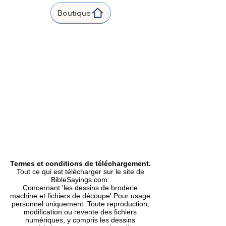
inch |
Boutique
Stitch count |Points 6990 |
2.95 x 3.00 inch | 75.0 x 76.2 mm
|
Formats Included | Formats
inclus |
DST, EXP, HUS, PES, VIP
|
Type |
Machine Embroidery Design |
Motif Broderie Machine.
Termes et conditions de téléchargement.
Tout ce qui est télécharger sur le site de
BibleSayings.com:
Concernant 'les dessins de broderie
machine et fichiers de découpe' Pour usage
personnel uniquement. Toute reproduction,
modification ou revente des fichiers
numériques, y compris les dessins