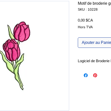
Motif de broderie gr
SKU : 10228
Prix
0,00 $CA
Hors TVA
Ajouter au Panie
Logiciel de Broderi
Explorez les nombreu
d'édition de brode
Pro
ainsi que le
logi
machine SewArt
, r
Essai gratuit de 30 jo
SewWhat-Pro.
SewArt.