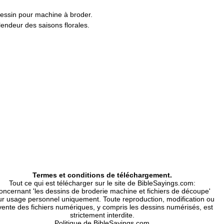
 dessin pour machine à broder.
lendeur des saisons florales.
 populaires tels que PES pour les machines
our Janome, DST (Tajima), EXP (Melco),
qvarna, Viking Pfaff).
ie machine.
pouces, 10 x 10 cm / 13 x 18 cm.
use inclus:
 Vp3, Xxx.
spécifique compatibles avec votre machine?
Termes et conditions de téléchargement.
Tout ce qui est télécharger sur le site de BibleSayings.com:
oncernant 'les dessins de broderie machine et fichiers de découpe'
r usage personnel uniquement. Toute reproduction, modification ou
vente des fichiers numériques, y compris les dessins numérisés, est
strictement interdite.
Politique de BibleSayings.com