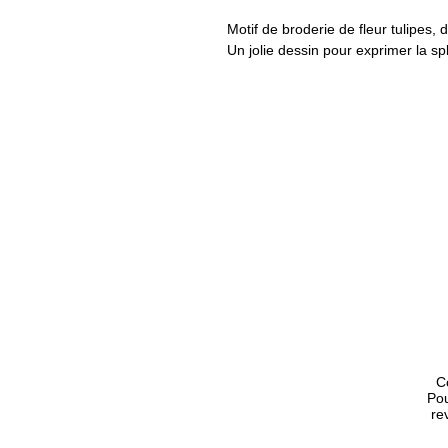
Motif de broderie de fleur tulipes,
Un jolie dessin pour exprimer la sp
Disponible dans plusieurs formats
Brother, Bernina, Babylock, JEF p
XXX (Singer / Compucon), VP3 (Hus
- Type de produit: Motif de broder
- Disponible en 1 taille.
- Tambour à broder: 4 x 4 / 5 x 7 
- Formats de fichier.zip pour brode
PES, Dst, Exp, Hus, Jef, Jef+, Vip,
- Besoin d'un format de broderie 
Demandez-nous !
C
Pou
re