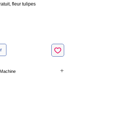
atuit, fleur tulipes
r
e Machine
ses fonctionnalités du
logiciel
rie et de monogramme SewWhat-
ciel de numérisation de broderie
ecommandé par BibleSayings.com.
urs: