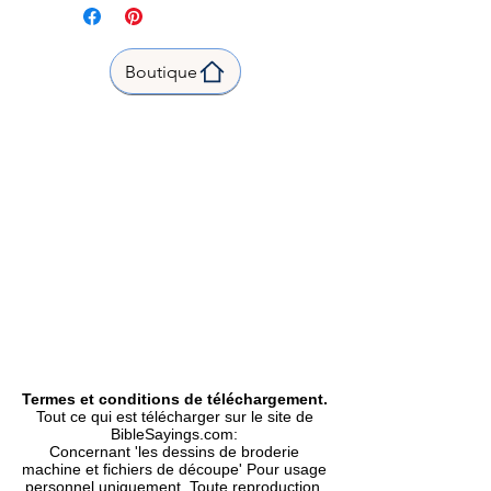
1 taille
n'était pas plus grosse qu'une
Product Name:
graine de moutarde, vous
Your faith can move mountains|
pourriez commander à cette
Boutique
Size:
3,87"(w) X 3,42"(h) (98,2 X
montagne : Déplace-toi d'ici
86,8mm)
jusque là-bas, et elle le ferait.
Total Stitches|Points:
Rien ne vous serait impossible.
15137
|Hoop|Cadre
4x4
inch
Formats Included | Formats
inclus |
Dst, Exp, Hus, Jef, PES, Vp3, Xxx|
Type|
Machine Embroidery Design |
Motif de Broderie Machine |
Sequence
Size and stitch counts|
Taille et nombre de points
Termes et conditions de téléchargement.
Tout ce qui est télécharger sur le site de
BibleSayings.com:
Concernant 'les dessins de broderie
machine et fichiers de découpe' Pour usage
personnel uniquement. Toute reproduction,