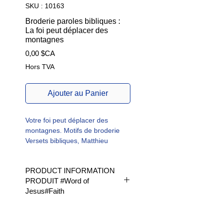
SKU : 10163
Broderie paroles bibliques :
La foi peut déplacer des
montagnes
Prix
0,00 $CA
Hors TVA
Ajouter au Panier
Votre foi peut déplacer des
montagnes. Motifs de broderie
Versets bibliques, Matthieu
17 verset 20
PRODUCT INFORMATION
Bible
Mt, 17
PRODUIT #Word of
v20 Parce que vous n'avez que
Jesus#Faith
peu de foi, leur répondit-il.
Vraiment, je vous l'assure, si vous
Available in 1 size | Disponible en
aviez de la foi, même si elle