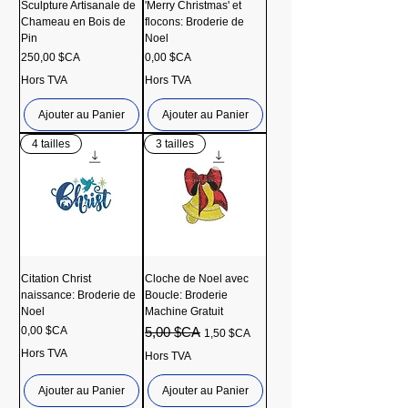
Sculpture Artisanale de
'Merry Christmas' et
Chameau en Bois de
flocons: Broderie de
Pin
Noel
Prix
Prix
250,00 $CA
0,00 $CA
Hors TVA
Hors TVA
Ajouter au Panier
Ajouter au Panier
4 tailles
3 tailles
Citation Christ
Cloche de Noel avec
naissance: Broderie de
Boucle: Broderie
Noel
Machine Gratuit
Prix
Prix original
Prix promotionnel
0,00 $CA
5,00 $CA
1,50 $CA
Hors TVA
Hors TVA
Ajouter au Panier
Ajouter au Panier