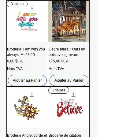
3 tailles
Broderie: I am with you
Cadre mural : Ours en
always, Mt 28:20
bois avec gravure
Prix
Prix
0,00 $CA
175,00 $CA
Hors TVA
Hors TVA
Ajouter au Panier
Ajouter au Panier
3 tailles
Broderie Ancre, corde et
Broderie de citation