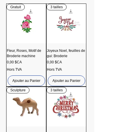
Gratuit
3 tailles
Fleur, Roses, Motif de
Joyeux Noel, feuilles de
Broderie machine
gui: Broderie
Prix
Prix
0,00 $CA
0,00 $CA
Hors TVA
Hors TVA
Ajouter au Panier
Ajouter au Panier
Sculpture
3 tailles