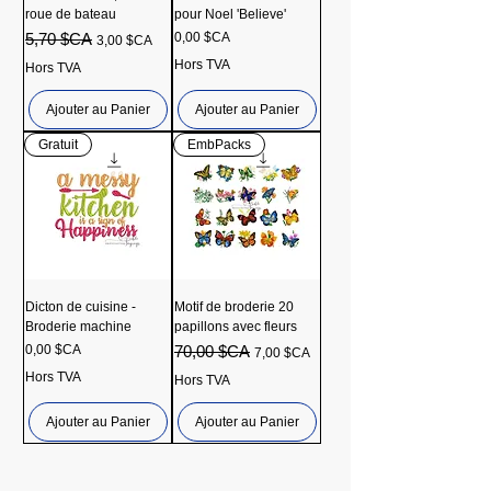
roue de bateau
pour Noel 'Believe'
Prix original
Prix promotionnel
Prix
5,70 $CA
0,00 $CA
3,00 $CA
Hors TVA
Hors TVA
Ajouter au Panier
Ajouter au Panier
Gratuit
EmbPacks
Dicton de cuisine -
Motif de broderie 20
Broderie machine
papillons avec fleurs
Prix
Prix original
Prix promotionnel
0,00 $CA
70,00 $CA
7,00 $CA
Hors TVA
Hors TVA
Ajouter au Panier
Ajouter au Panier