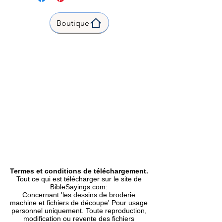
W/H | L x H |fits Hoop size 4 x 4
inch |
Boutique
Stitch count |Points 2789 |
3.48 inch x 2.42 inch| 88.4 x 61.4
mm |
Formats Included | Formats
inclus |
DST, EXP, HUS, JEF, PES, SEW,
VIP, XXX
|
Type |
Machine Embroidery Design |
Motif de Broderie Machine.
Termes et conditions de téléchargement.
Tout ce qui est télécharger sur le site de
BibleSayings.com:
Concernant 'les dessins de broderie
machine et fichiers de découpe' Pour usage
personnel uniquement. Toute reproduction,
modification ou revente des fichiers