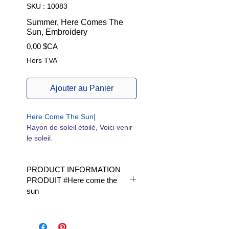
SKU : 10083
Summer, Here Comes The
Sun, Embroidery
Prix
0,00 $CA
Hors TVA
Ajouter au Panier
Here Come The Sun|
Rayon de soleil étoilé, Voici venir
le soleil.
PRODUCT INFORMATION
PRODUIT #Here come the
sun
Available in 1 size | Disponible en
1 taille|